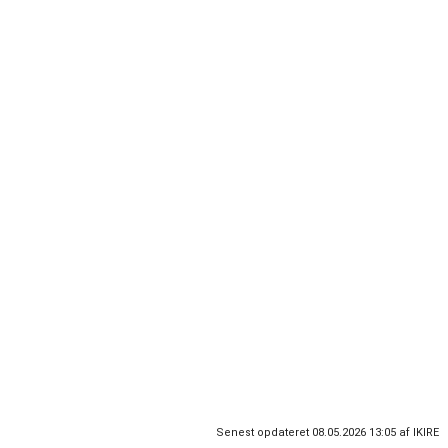
Synne Kristine Eriksen debuterede i 2016 med den
anmelderroste fantasyroman
De Tre Tyste – Beskytteren.
Hun er forfatter, foredragsholder, skriveunderviser og
redaktør, og har derudover en fortid som dansk- og
historielærer.
Senest opdateret 08.05.2026 13:05 af IKIRE