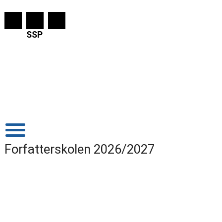
SSP
Forfatterskolen 2026/2027
Info
I marts er der deadline på jeres tekster til antologien, som
udkommer i maj til en lokal reception, hvor jeres familie og