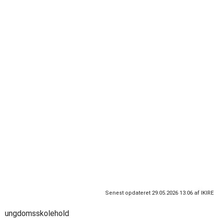
Ungdomsklub Frederiksberg 2025/2026
FOLDBOLDTURNERING
Tidsrum
Tidsrum
Fr. 16:00-22:00
Ti. 17:00-20:00, on. 17:00-20:00
U.V.-sted
Stenlille Skole
U.V.-sted
Frederiksberg Skole
KLUB DAG I BONBON LAND
Tidsrum
Lø. 10:00-18:00
Senest opdateret 29.05.2026 13:06 af IKIRE
ungdomsskolehold