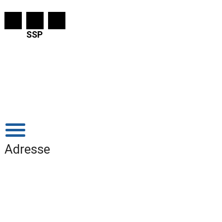
SSP
Adresse
Ung Sorø - Administration
Rustkammervej 76
4180 Sorø
Telefonnummer:
57 87 68 31