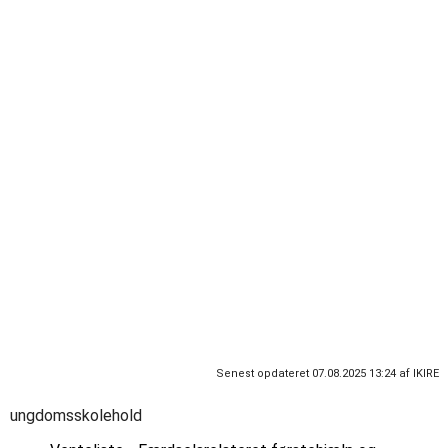
Tirsdag og torsdag kl. 9:00 - 12:00)
ikire@soroe.dk
Projekt- og klubmedarbejder:
Nadia Hannibal Brønnum
Tlf:
21661582
nhanb@soroe.dk
Senest opdateret 07.08.2025 13:24 af IKIRE
ungdomsskolehold