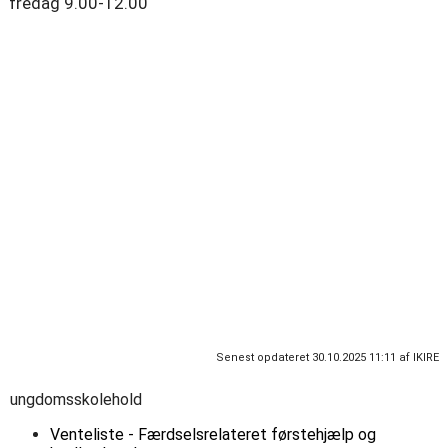
fredag 9.00-12.00
Sekretær: Isa Kirkegaard Eggers
Mail: ung@soroe.dk
Tlf.:
57876830
Senest opdateret 30.10.2025 11:11 af IKIRE
ungdomsskolehold
Venteliste - Færdselsrelateret førstehjælp og