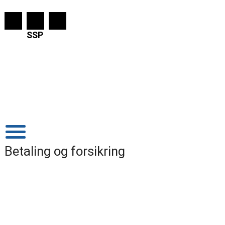
SSP
Betaling og forsikring
Betaling
Bank betaling
Skal du betale for aktiviteter, kan du
betale tll Ung Sorøs konto i Jyske
Bank: