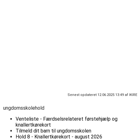
Byrådet har på sit møde den 25. maj 2011 godkendt, at der
ikke tegnes børneulykkesforsikring for børn og unge efter 31.
december 2011.
I den forbindelse kan det tilrådes, at forældre til en ung, der
benytter Ung Sorøs tilbud, tegner en heltidsulykkeforsikring
for deres ung, hvis det ønskes forsikret for ulykker.
Se mere her:
S
lut med at ulykkesforsikre børn og unge
Slut med kommunale forsikring til børn og unge
Senest opdateret 12.06.2025 13:49 af IKIRE
ungdomsskolehold
Venteliste - Færdselsrelateret førstehjælp og
knallertkørekort
Tilmeld dit barn til ungdomsskolen
Hold 8 - Knallertkørekort - august 2026