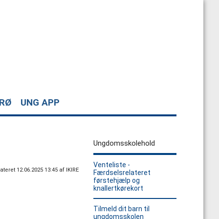
ORØ
UNG APP
Ungdomsskolehold
Venteliste -
teret 12.06.2025 13:45 af IKIRE
Færdselsrelateret
førstehjælp og
knallertkørekort
Tilmeld dit barn til
ungdomsskolen